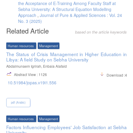
the Acceptance of E-Training Among Faculty Staff at
Sebha University: A Structural Equation Modelling
Approach
,
Journal of Pure & Applied Sciences : Vol. 24
No. 3 (2025)
Related Article
based on the article keywords
Human resources
Management
The Status of Crisis Management in Higher Education in
Libya: A field Study on Sebha University
Abdalmunaem Igrirah, Enbaia Alafaid
Abstract View : 1126
Download :449
10.51984/jopas.v19i1.556
pdf (Arabic)
Human resources
Management
Factors Influencing Employees' Job Satisfaction at Sebha
University