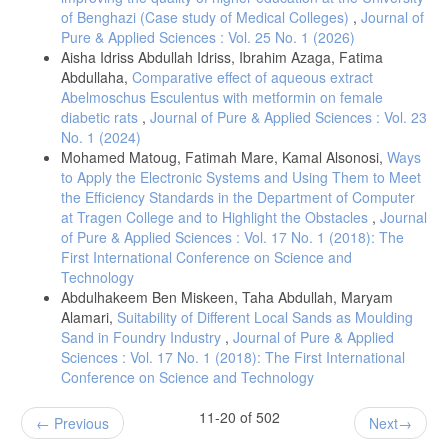
Mangement (RJBM), vol. 1, no. 4, 2014.
of Benghazi (Case study of Medical Colleges)
,
Journal of
Pure & Applied Sciences : Vol. 25 No. 1 (2026)
Aisha Idriss Abdullah Idriss, Ibrahim Azaga, Fatima
Abdullaha,
Comparative effect of aqueous extract
Abelmoschus Esculentus with metformin on female
diabetic rats
,
Journal of Pure & Applied Sciences : Vol. 23
No. 1 (2024)
Mohamed Matoug, Fatimah Mare, Kamal Alsonosi,
Ways
to Apply the Electronic Systems and Using Them to Meet
the Efficiency Standards in the Department of Computer
at Tragen College and to Highlight the Obstacles
,
Journal
of Pure & Applied Sciences : Vol. 17 No. 1 (2018): The
First International Conference on Science and
Technology
Abdulhakeem Ben Miskeen, Taha Abdullah, Maryam
Alamari,
Suitability of Different Local Sands as Moulding
Sand in Foundry Industry
,
Journal of Pure & Applied
Sciences : Vol. 17 No. 1 (2018): The First International
Conference on Science and Technology
11-20 of 502
Previous
Next