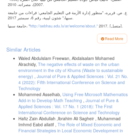
2007)، مصراته، 2010.
ع. ص. قريره، "منظور إدارة الأزمة في التعليم الجامعي: قراءات من جامعة
سبها،" شئون ليبية، رقم 6، سبمتبر 2017.
جامعة سبها، "
http://sebhau.edu.ly/ar/welcome/about،"
2017. [متصل].
[تاريخ الوصول 5 4 2017].
Read More
ح. آ. بوغزالة، "التعليم الإلكتروني ودوره في تطوير التعليم العالي في ليبيا،"
جامعة عمر المختار، 2012.
Article
Similar Articles
Details
م. س. ر. فرحات، ي. ع. عريبي و ع. ص. الزوبي، "التحديات التي تواجه
تطوير التعليم المتوسط الفني والتعليم العالي بين الواقع والطموح
Waled Abdulslam Freewan, Abdalsalam Mohamed
لمستقبل أفضل،" مجلة العلوم والتقنية - Science and Technology
Alrachidy,
The negative effects of waste on the urban
Journal، المجلد 1، pp. 96-119، 2014.
environment in the city of Khums (Waste to sustainable
energy)
جامعة بنغازي، "
http://uob.edu.ly،"
,
Journal of Pure & Applied Sciences : Vol. 21 No.
25 7 2016. [متصل]. [تاريخ الوصول 16
3 2017].
4 (2022): Fifth International Conference on Science and
Technology
ح. س. مرجين، "إصلاح منظومة التعليم الجامعي الحكومي في ليبيا الواقع،"
Mohammed Asselhab,
Using Free Microsoft Mathematics
تأليف الإتجاهات المعاصرة في مؤسسات التعليم ( إصلاح .. تطوير )،
البتراء-الأردن، 2016.
Add-in to Develop Math Teaching
,
Journal of Pure &
Applied Sciences : Vol. 17 No. 1 (2018): The First
A. M. Alzain, S. Clark and G. Ireson, "2014 ieee 6th international
International Conference on Science and Technology
conference on engineering education," in Libyan Higher Education
System, challenges and Achievements, Kuala Lumpur, 2014.
Hafiz Zain Abdullah ,Ibrahim Ali Sagheir , Muhammad
Imhmd Eabd allatif ,
The Role of Mixed Economic and
ن. العزاوي، "اثر التخطيط الإستراتيجي على إدارة الاأزمة،" تأليف تداعيات
Financial Strategies in Local Economic Development in
الأزمة الإقتصادية العالمية على منظمات الأعمال: التحديات، الفر ص،