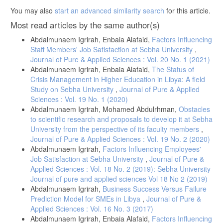
You may also
start an advanced similarity search
for this article.
Most read articles by the same author(s)
Abdalmunaem Igrirah, Enbaia Alafaid,
Factors Influencing
Staff Members' Job Satisfaction at Sebha University
,
Journal of Pure & Applied Sciences : Vol. 20 No. 1 (2021)
Abdalmunaem Igrirah, Enbaia Alafaid,
The Status of
Crisis Management in Higher Education in Libya: A field
Study on Sebha University
,
Journal of Pure & Applied
Sciences : Vol. 19 No. 1 (2020)
Abdalmunaem Igrirah, Mohamed Abdulrhman,
Obstacles
to scientific research and proposals to develop it at Sebha
University from the perspective of its faculty members
,
Journal of Pure & Applied Sciences : Vol. 19 No. 2 (2020)
Abdalmunaem Igrirah,
Factors Influencing Employees'
Job Satisfaction at Sebha University
,
Journal of Pure &
Applied Sciences : Vol. 18 No. 2 (2019): Sebha University
Journal of pure and applied sciences Vol 18 No 2 (2019)
Abdalmunaem Igrirah,
Business Success Versus Failure
Prediction Model for SMEs in Libya
,
Journal of Pure &
Applied Sciences : Vol. 16 No. 3 (2017)
Abdalmunaem Igrirah, Enbaia Alafaid,
Factors Influencing