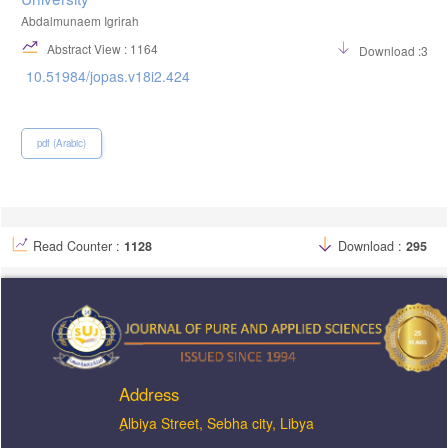
Abdalmunaem Igrirah
Abstract View : 1164
Download :311
10.51984/jopas.v18i2.424
pdf (Arabic)
Read Counter :
1128
Download :
295
Address
ِAlbiya Street, Sebha city, Libya