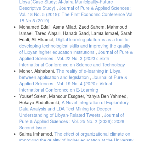
Libya )Case Study: Al-Jafra Municipality-Future
الآفاق، 2009.
Descriptive Study)
,
Journal of Pure & Applied Sciences :
خ. أ. الجديد، "المؤتمر العربي حول التعليم العالي وسوق العمل،" تأليف
Vol. 18 No. 5 (2019): The First Economic Conference Vol
جودة التعليم الجامعي ودوره في تحقيق التنمية، مصراته، 2010.
18 No 5 (2019)
م. تودارو، التنمية الاقتصادية، م. ح. حسني و م. ح. محمود، المحررون،
Mohamed Edali, Asma Milad, Zaed Sahem, Mahmoud
الرياض: دار المريخ للنشر، 2006، pp. 50-51.
Ismael, Tareq Alajaili, Hanadi Saad, Lamia Ismael, Sarah
ع. بومدين، "دور الجامعة الجزائرية في التنمية الاقتصادية الفرص والقيود،"
Edali, Ali Elkamel,
Digital learning platforms as a tool for
المجلة الجزائرية للعولمة والسياسات، رقم 7، 2016.
developing technological skills and improving the quality
ع. ا. ف. يونس، مرجعيات الفكر التنموي وامتداداتها المعاصرة، دار الوفاء
of Libyan higher education institutions
,
Journal of Pure &
للطباعة والنشر، 2004، p. 40.
Applied Sciences : Vol. 22 No. 3 (2023): Sixth
International Conference on Science and Technology
م. ع. ا. عجميه، ع. ع. نجا و ا. ع. ناصف، التنمية الاقتصادية، الدار الجامعية
Moner. Alshabani,
الإسكندرية، 2006، pp. 72-73.
The reality of e-learning in Libya
between application and legislation
,
Journal of Pure &
ه. د. سلمان، "الاستثمار في التعليم العالي وعلاقته وأثره في سوق العمل:
Applied Sciences : Vol. 19 No. 4 (2020): Virtual
بحث تطبيقي في الكليات الأهلية العراقية،" مجلة الدنانير، رقم 10، pp.
International Conference on E-Learning
113-134، 2017.
Yousef Salem, Mansour Essgaer, Yahyia Ben Yahmed,
A. M. Ross, "the role of higher education institutions in national
Rokaya Abdulhamid,
A Novel Integration of Exploratory
development," Higher Education, no. 2, pp. 103-108, 1973.
Data Analysis and LDA Text Mining for Deeper
ج. س. فرج، "دور التعليم في التنمية الاقتصادية في العراق للمدة (2004-
Understanding of Libyan-Related Tweets
,
Journal of
2015)،" جلة الاقتصاد الخليجي، رقم 34، كانون الأول 2017.
Pure & Applied Sciences : Vol. 25 No. 2 (2026): 2026
المراجع الاجنبية
Second Issue
Salma Imhamed,
The effect of organizational climate on
H. Sevinc, "the role of universities in local economic development: A
case of TRA2 region in Turkey," Reseach Journal of Business and
improving the quality of higher education at the University