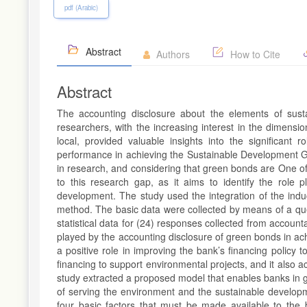
pdf (Arabic)
Abstract
Authors
How to Cite
Abstract
The accounting disclosure about the elements of sust
researchers, with the increasing interest in the dimensi
local, provided valuable insights into the significant
performance in achieving the Sustainable Development G
in research, and considering that green bonds are One o
to this research gap, as it aims to identify the role 
development. The study used the integration of the indu
method. The basic data were collected by means of a ques
statistical data for (24) responses collected from account
played by the accounting disclosure of green bonds in a
a positive role in improving the bank’s financing policy t
financing to support environmental projects, and it also a
study extracted a proposed model that enables banks in g
of serving the environment and the sustainable develop
four basic factors that must be made available to the be