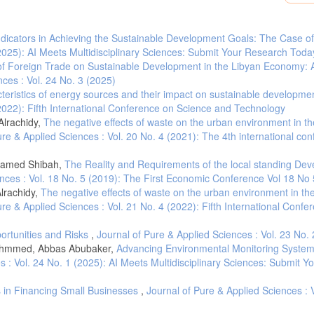
جازية، جيهان مجدي. (2018). أثر الإفصاح المحاسبي عن التنمية المستدامة في الح
dicators in Achieving the Sustainable Development Goals: The Case o
(2025): AI Meets Multidisciplinary Sciences: Submit Your Research Toda
جبريل، عبد الرزاق.، وغلاء، أبو بكر.، ومهلهل، سم.
f Foreign Trade on Sustainable Development in the Libyan Economy: 
nces : Vol. 24 No. 3 (2025)
teristics of energy sources and their impact on sustainable developme
الحاج، وفاء عمر. (2017). الإفصاح المحاسبي عن تقارير التنمية المستدامة وأثره عل
(2022): Fifth International Conference on Science and Technology
lrachidy,
The negative effects of waste on the urban environment in the
ure & Applied Sciences : Vol. 20 No. 4 (2021): The 4th international con
hamed Shibah,
The Reality and Requirements of the local standing De
أعمال الملتقى الوطني الأول: جودة الحياة والتنمية المستدامة في الجزائر – الأبعاد والتحديات، 313 – 326.
ences : Vol. 18 No. 5 (2019): The First Economic Conference Vol 18 No
lrachidy,
The negative effects of waste on the urban environment in the 
زحل، حافظ.، والشريف، عمر. (2018). أهمية التوجه نحو التمويل الإسلامي ا.
ure & Applied Sciences : Vol. 21 No. 4 (2022): Fifth International Confe
ortunities and Risks
,
Journal of Pure & Applied Sciences : Vol. 23 No.
Mohmmed, Abbas Abubaker,
Advancing Environmental Monitoring System
السيد، مؤمن فرحات. (2016). تقييم أثر الإفصاح المحاسبي عن الأداء البيئي
s : Vol. 24 No. 1 (2025): AI Meets Multidisciplinary Sciences: Submit Y
ns in Financing Small Businesses
,
Journal of Pure & Applied Sciences : 