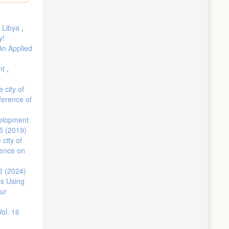
جاد، محمود عمر. (2021). مدى تعقيد الإفصاح المحاسبي في التقارير المالية لمنشآت الأعمال. مجلة البحوث المالية والتجارية، المجلد 22، العدد 3: ص 595 – 613.
f Libya
,
y!
An Applied
nt
,
 city of
ference of
velopment
 5 (2019)
city of
rence on
 2 (2024)
s Using
our
Vol. 16