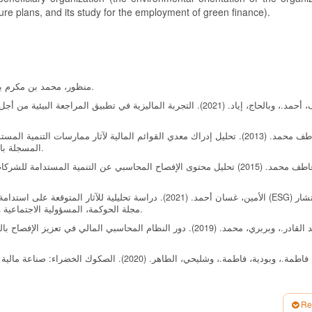
uture plans, and its study for the employment of green finance).
منظور، محمد بن مكرم بن علي. (1999). لسان العرب، دار إحياء التراث العربي، بيروت، لبنان.
أبو سيف، أحمد.، وبالحاج، إياد. (2021). التجربة الماليزية في تطبيق ا
أحمد، عاطف محمد. (2013). تحليل إدراك معدي القوائم المالية لآثار ممارسات 
المسجلة بالبورصة المصرية. مجلة المحاسبة والمراجعة، العدد 1: ص 193 – 248.
الأمين، غسان أحمد. (2021). دراسة تحليلية  (ESG) في ظل انتشار
جائحة COVID-19. مجلة الحوكمة، المسؤولية الاجتماعية والتنمية المستدامة، المجلد 3، العدد 1: ص 1 – 35.
بكيحل، عبد القادر.، وبربري، محمد. (2019). دور النظام المحاسبي الم
بن زيدان، فاطمة.، وبودية، فاطمة.، وشليحي، الطاهر.
بوزيدي، شهرزاد.، وبعيسى، حليمة. (2021). معايير التنمية المستدامة
Re