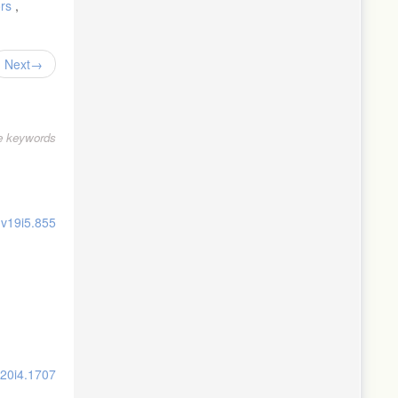
ors
,
Next
le keywords
.v19i5.855
عرقوب، خديجة.، وكورتل، فريد. (2016)
v20i4.1707