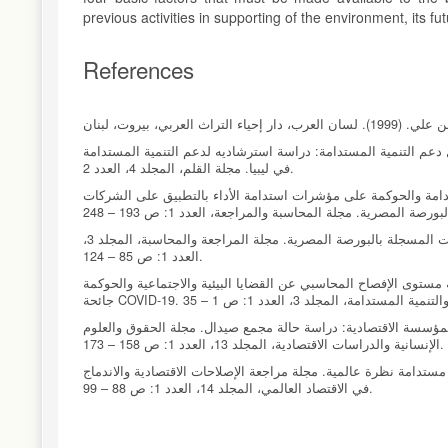
previous activities in supporting of the environment, its f
References
لمراجعة البيئية من أجل دعم التنمية المستدامة: دراسة استرشاديه لدعم التنمية المستدامة
في ليبيا. مجلة القلم، المجلد 4، العدد 2.
التنمية المستدامة والحوكمة على مؤشرات استدامة الأداء بالتطبيق على الشركات
أحمد، عاطف محمد. (2015) تحليل محتوى الإفصاح المحاسبي عن التنمية المستدامة للشركات المسجلة بالبورصة المصرية. مجلة المراجعة والمحاسبة، المجلد 3،
العدد 1: ص 85 – 124.
للآثار المتوقعة على استدامة مستوى الإفصاح المحاسبي عن القضايا البيئية والاجتماعية والحوكمة
الي في تعزيز الإفصاح بالمؤسسة الاقتصادية: دراسة حالة مجمع صيدال. مجلة الحقوق والعلوم
الإنسانية والدراسات الاقتصادية، المجلد 13، العدد 1: ص 158 – 173.
 (2020). الصكوك الخضراء: صناعة مالية مستدامة نظرة عالمية. مجلة مراجعة الإصلاحات الاقتصادية والاندماج
في الاقتصاد العالمي، المجلد 14، العدد 1: ص 88 – 99.
 المعتمدة في الدول الناجحة واستفادة الدول العربية من تجاربها: دولة اليابان نموذجاً. مجلة
التكامل الاقتصادي، المجلد 9 العدد 1: ص 1 – 14.