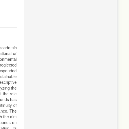
 academic
ational or
ronmental
neglected
responded
stainable
scriptive
yzing the
t the role
bonds has
tinuity of
mance. The
h the aim
 bonds on
tion, its