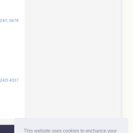
ty Press).
v24i1.3678
opean
rformance.
v24i3.4037
alia.
ational
inance,
This website uses cookies to enchance your