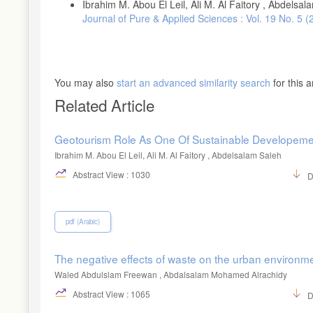
Ibrahim M. Abou El Leil, Ali M. Al Faitory , Abdelsa
Journal of Pure & Applied Sciences : Vol. 19 No. 5
ية المستدامة في بيئة الأعمال المصرية المعاصرة: دراسة تطبيقية. مجلة الفكر
المحاسبي، المجلد 21، العدد 7: ص 250 – 316.
 الاقتصادية في بورصة فلسطين: دراسة تطبيقية على قطاع البنوك وقطاع التأمينات
You may also
start an advanced similarity search
for this ar
Related Article
لإفصاح المحاسبي عن التنمية المستدامة في ترشيد قرارات المستثمرين: دراسة تطبيقية على الشركات
Geotourism Role As One Of Sustainable Developeme
عبد، أزهر.، وسلمان، عامر. (2021). دور قياس أداء الأجهزة العليا للرقابة المالية والمحاسبة في تحقيق الهدف 16 من أهداف التنمية المستدامة. مجلة كلية مدينة
Ibrahim M. Abou El Leil, Ali M. Al Faitory , Abdelsalam Saleh
العلم، المجلد 13، العدد 1: ص 118 – 145
Abstract View : 1030
D
عرفة، نصر طه. (2016). الإفصاح عن التنمية المستدامة وجودة التقارير المالي: دراسة تطبيقية على الشركات السعودية. مجلة الفكر المحاسبي، المجلد 20، العدد 4:
ص 511 – 542.
pdf (Arabic)
ي والأداء المالي لأغراض التنمية المستدامة: دراسة استكشافية في منشآت الأعمال
The negative effects of waste on the urban environme
التنمية المستدامة. مجلة كلية الخدمة الاجتماعية للدراسات والبحوث الاجتماعية
المجلد 22 العدد 3: ص 276 – 233
Waled Abdulslam Freewan , Abdalsalam Mohamed Alrachidy
Abstract View : 1065
D