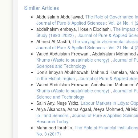
Article
Similar Articles
Details
د من مخاطر القرارات الاستثمارية: دراسة ميدانية. مجلة الفكر المحاسبي، المجلد
Abdulsalam Abduljawad,
The Role of Governance In
22، العدد 7: ص 405 – 459.
Journal of Pure & Applied Sciences : Vol. 24 No. 1 
ير. (2020). الصيرفة الخضراء مدخل للاستدامة البيئية: الوضع الحالي والدور في تحسين الأداء للمصارف الليبية
abdelhakim embaya, Hosein Elboiashi,
The Impact o
المؤتمر العلمي الدولي الرابع لكلية الاقتصاد والتجارة: الأهداف العالمية للتنمية المستدامة – الدول النامية بين تداعيات الواقع وتحديات المستقبل، الخمس، ليبيا، 9-
Study (1990–2022)
,
Journal of Pure & Applied Scie
10 نوفمبر 2020م.
Ahmed Al-Mashri,
The varying environmental charac
ى تقويم أداء المنشآت: دراسة تحليلية تطبيقية – دراسة ميدانية لشركات البترول
Journal of Pure & Applied Sciences : Vol. 21 No. 4 
في السودان. أطروحة دكتوراه، جامعة النيلين، السودان.
Waled Abdulslam Freewan , Abdalsalam Mohamed A
حنفي، شيماء أحمد. (2021). السندات الخضراء كآلية فعالة لدعم التحول نحو الاقتصاد الأخضر في مصر. مجلة نوميروس الأكاديمية، المجلد 2، العدد 2: ص 136 –
Khums (Waste to sustainable energy)
,
Journal of P
160.
Sciences and Technology
خشيبة، الزهرة.، وحواطي، وردة. (2020). قياس مدى مساهمة الاستثمار الأجنبي في دعم البعد الاقتصادي للتنمية المستدامة في الجزائر للفترة (1991 – 2018).
Uonis Imbyah Abukhtowah, Mahmud Hamelah, Mo
in the Elshati region
,
Journal of Pure & Applied Sci
Waled Abdulslam Freewan, Abdalsalam Mohamed A
لأخضر (الصكوك الإسلامية الخضراء) لتعزيز التنمية المستدامة بالإشارة إلى حالة ماليزيا
مجلة اقتصاد المال والأعمال، المجلد 3، العدد 2: ص 49 – 68.
Khums (Waste to sustainable energy)
,
Journal of P
Science and Technology
ساسي، حازم. (2020). الدور المحتمل لصكوك SRI في تعزيز تحقيق أهداف التنمية المستدامة في ليبيا: ماليزيا كنموذج يقتدى به. أطروحة دكتوراه. الجامعة
Salih Any, Neşe Yildiz,
Labour Markets in Libya: Opp
الإسلامية العالمية. ماليزيا.
Atiya Alsanosa, Asma Agaal, Ateya Mohmed, Ali 
 والمسؤولية الاجتماعية لدعم التنمية المستدامة في إشارة للمؤشر المصري: دراسة
IoT and Sensors
,
Journal of Pure & Applied Science
ميدانية. مجلة الفكر المحاسبي، المجلد 20، العدد 4: ص 193 – 281.
Research Today!
شعشوع، قويدر.، وبن علي، محمد. (2021). الاعتراف الدولي بالحق في التنمية المستدامة. المجلة الجزائرية للحقوق والعلوم السياسية، المجلد 6 العدد 1: ص 118 –
Mahmood Ibrahim,
The Role of Financial Institutio
134.
No. 3 (2017)